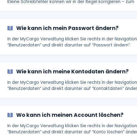
Kleine Schreibfehler können wir in der Regel korrigieren – zum
Beispiel, wenn Ihr Firmenname bei der Registrierung versehentl
falsch geschrieben wurde. Kontaktieren Sie hierzu bitte direkt
unseren Support. Wenn sich jedoch die Rechtsform oder die
Firmierung inhaltlich ändert, ist eine Anpassung des bestehen
Wie kann ich mein Passwort ändern?
Kundenkontos leider nicht möglich. In diesem Fall is
In der MyCargo Verwaltung klicken Sie rechts in der Navigation
“Benutzerdaten” und direkt darunter auf “Passwort ändern”.
Wie kann ich meine Kontodaten ändern?
In der MyCargo Verwaltung klicken Sie rechts in der Navigation
“Benutzerdaten” und direkt darunter auf “Kontaktdaten” änder
Sollten Sie Ihr Passwort vergessen haben, können Sie auf die L
Seite gehen und dort auf "Passwort vergessen" klicken. Sie er
eine Mail, mit der Sie das Passwort zurückstellen können.
Wo kann ich meinen Account löschen?
In der MyCargo Verwaltung klicken Sie rechts in der Navigation
“Benutzerdaten” und direkt darunter auf “Konto löschen” ände